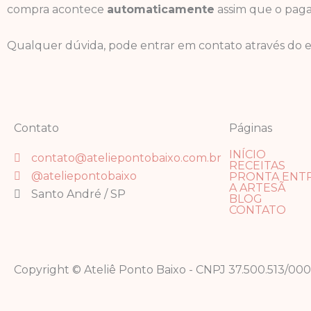
compra acontece
automaticamente
assim que o pag
Qualquer dúvida, pode entrar em contato através do 
Contato
Páginas
INÍCIO
contato@ateliepontobaixo.com.br
RECEITAS
@ateliepontobaixo
PRONTA ENT
A ARTESÃ
Santo André / SP
BLOG
CONTATO
Copyright © Ateliê Ponto Baixo - CNPJ 37.500.513/000