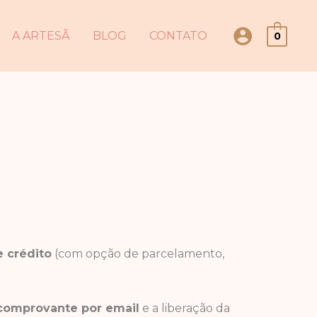
A ARTESÃ
BLOG
CONTATO
0
 crédito
(com opção de parcelamento,
 comprovante por email
e a liberação da