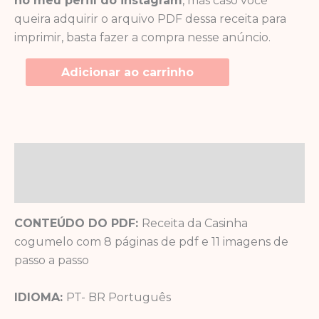
no meu perfil do instagram
, mas caso você
queira adquirir o arquivo PDF dessa receita para
imprimir, basta fazer a compra nesse anúncio.
Adicionar ao carrinho
Descrição
Avaliações (0)
CONTEÚDO DO PDF:
Receita da Casinha
cogumelo com 8 páginas de pdf e 11 imagens de
passo a passo
IDIOMA:
PT- BR Português