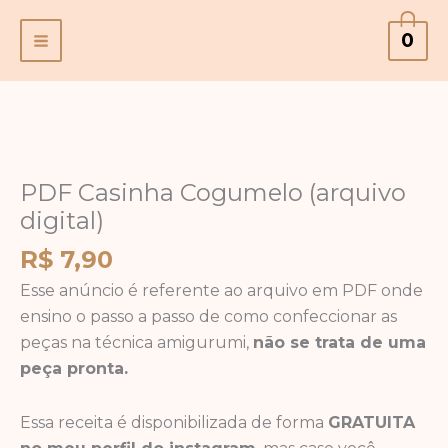
Ir
0
para
o
conteúdo
PDF
Casinha
Cogumelo
PDF Casinha Cogumelo (arquivo
(arquivo
digital)
digital)
R$
7,90
quantidade
Esse anúncio é referente ao arquivo em PDF onde
ensino o passo a passo de como confeccionar as
peças na técnica amigurumi,
não se trata de uma
peça pronta.
Essa receita é disponibilizada de forma
GRATUITA